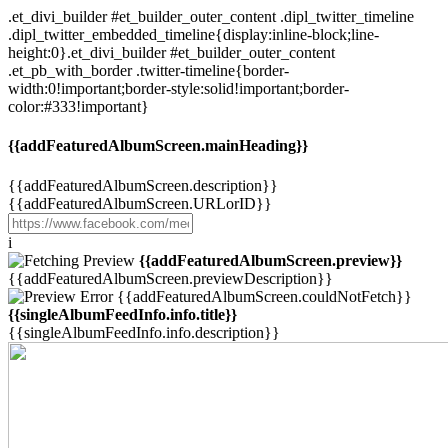
.et_divi_builder #et_builder_outer_content .dipl_twitter_timeline
.dipl_twitter_embedded_timeline{display:inline-block;line-
height:0}.et_divi_builder #et_builder_outer_content
.et_pb_with_border .twitter-timeline{border-
width:0!important;border-style:solid!important;border-
color:#333!important}
{{addFeaturedAlbumScreen.mainHeading}}
{{addFeaturedAlbumScreen.description}}
{{addFeaturedAlbumScreen.URLorID}}
i
{{addFeaturedAlbumScreen.preview}}
{{addFeaturedAlbumScreen.previewDescription}}
{{addFeaturedAlbumScreen.couldNotFetch}}
{{singleAlbumFeedInfo.info.title}}
{{singleAlbumFeedInfo.info.description}}
Przejdź
do
treści