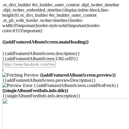
.et_divi_builder #et_builder_outer_content .dipl_twitter_timeline
.dipl_twitter_embedded_timeline{display:inline-block;line-
height:0}.et_divi_builder #et_builder_outer_content
.et_pb_with_border .twitter-timeline{border-
width:0!important;border-style:solid!important;border-
color:#333!important}
{{addFeaturedAlbumScreen.mainHeading}}
{{addFeaturedAlbumScreen.description}}
{{addFeaturedAlbumScreen.URLorID}}
i
{{addFeaturedAlbumScreen.preview}}
{{addFeaturedAlbumScreen.previewDescription}}
{{addFeaturedAlbumScreen.couldNotFetch}}
{{singleAlbumFeedInfo.info.title}}
{{singleAlbumFeedInfo.info.description}}
Przejdź
do
treści